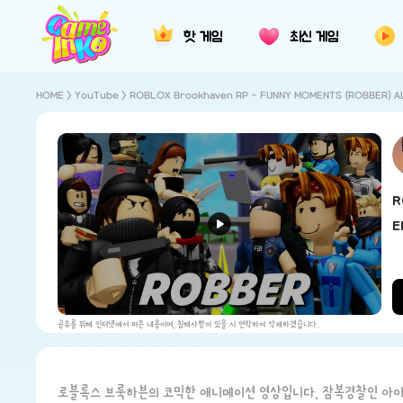
핫 게임
최신 게임
HOME
>
YouTube
>
ROBLOX Brookhaven RP - FUNNY MOMENTS (ROBBER) A
R
E
공유를 위해 인터넷에서 퍼온 내용이며, 침해사항이 있을 시 연락하여 삭제하겠습니다.
로블록스 브룩하븐의 코믹한 애니메이션 영상입니다. 잠복경찰인 아이