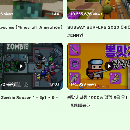
6 views
1:44
10,535,676 views
aved me [Minecraft Animation]
SUBWAY SURFERS 2020 CHIC
JENNY!
72 views
13:03
145,929 views
Zombie Season 1 - Ep1 ~ 6 -
뽕맛 치사량 1000% 갓겜 S급 무기
n
【탕탕특공대】