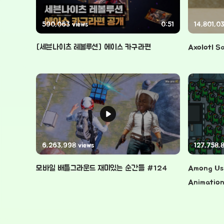
590,063 views
0:51
14,801,03
[세븐나이츠 레볼루션] 에이스 카구라편
Axolotl S
6,263,998 views
127,758,8
모바일 배틀그라운드 재미있는 순간들 #124
Among Us 
Animatio