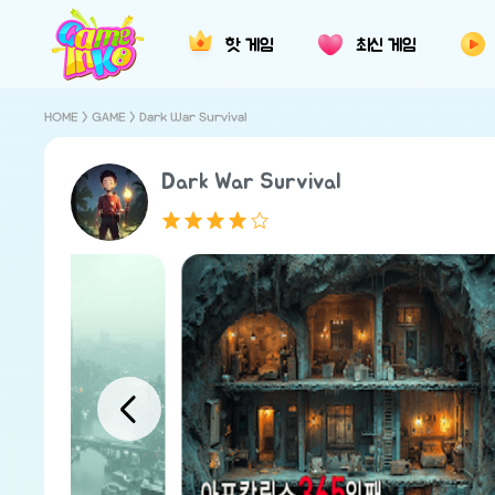
핫 게임
최신 게임
HOME
>
GAME
> Dark War Survival
Dark War Survival