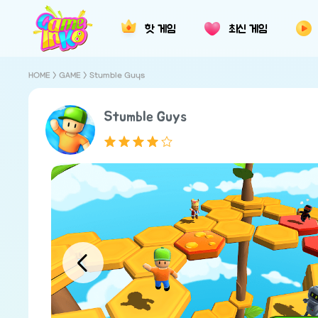
핫 게임
최신 게임
HOME
>
GAME
> Stumble Guys
Stumble Guys